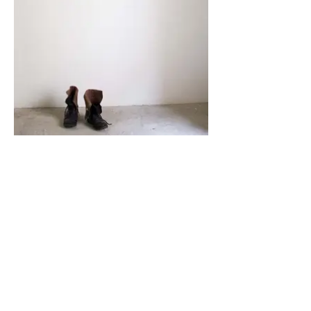
The rest of you
2017
Photographie imprimée sur bâche
209 x 90 cm