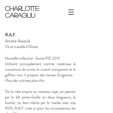
Charlotte
Caragliu
R.A.F.
Artiste Associé
Vit et travaille à Nîmes
Nouvelle collection : Survie P/E 2017.
Utilisant principalement comme matériaux la
couverture de survie, le scotch transparent et le
gaffeur noir, il propose des tenues d'urgences :
Pour des victimes plus chic
.
De la robe empire au manteau cape, en passant
par le kilt porte-feuille en deux longueurs, le
bustier, ou bien même par la mariée over size
XVIII, R.A.F. crée ici pour les circonstances les