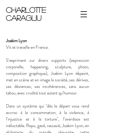
Charlotte
Caragliu
Joakim Lyon
Vit et travaille en France.
S’exprimant sur divers supports (expression
corporelle, happening, sculpture, photo,
composition graphique), Joakim Lyon dépeint,
met en scène et en image la société, ses dérives,
ses déviances, ses incohérences, sans aucun
tabou, avec crudité tout autant qu’humour.
Dans un système qui "dès le départ vous rend
accroc à la consommation, à la violence, à
l’injustice et à la torture", l’overdose est
inéluctable. Repu, gavé, rassasié, Joakim Lyon, en
alchimiste du putride, régurgite cette