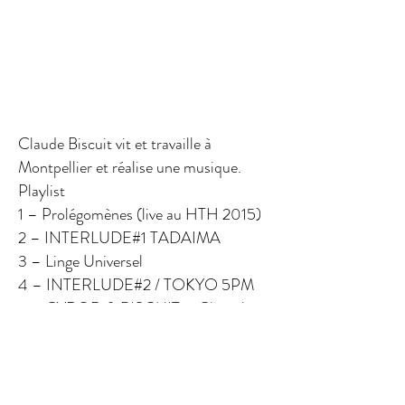
Claude Biscuit vit et travaille à
Montpellier et réalise une musique.
Playlist
1 – Prolégomènes (live au HTH 2015)
2 – INTERLUDE#1 TADAIMA
3 – Linge Universel
4 – INTERLUDE#2 / TOKYO 5PM
5 – CYROD & BISCUIT – Chocolate
6 – Harmonie
7 – Ambère Fourbe
8 – INTERLUDE #3
9 – CYROD & BISCUIT – Reminder